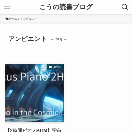
こうの読書ブログ
ホーム
アンビエント
アンビエント
– tag –
体験記
【2時間ピアノBGM】宇宙