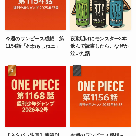
今週のワンピース感想 – 第
夜勤明けにモンスター3本
1154話「死ねもしねェ」
飲んで読書したら、なぜか
泣いた話
【ネタバレ注意】涙腺崩
今週のワンピース感想 –