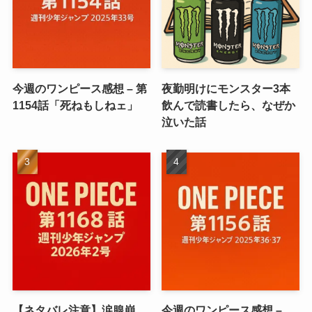
今週のワンピース感想 – 第
夜勤明けにモンスター3本
1154話「死ねもしねェ」
飲んで読書したら、なぜか
泣いた話
【ネタバレ注意】涙腺崩
今週のワンピース感想 –