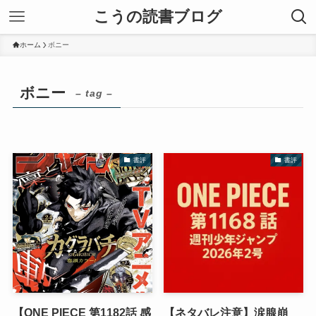
こうの読書ブログ
ホーム
ボニー
ボニー
– tag –
書評
書評
【ONE PIECE 第1182話 感
【ネタバレ注意】涙腺崩