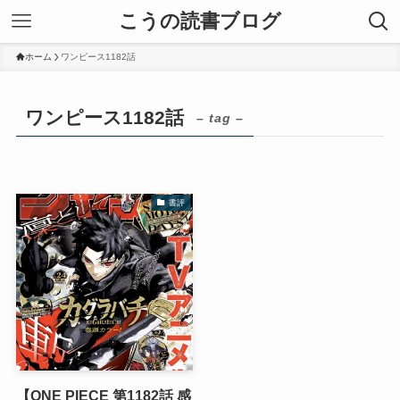
こうの読書ブログ
ホーム
ワンピース1182話
ワンピース1182話
– tag –
書評
【ONE PIECE 第1182話 感