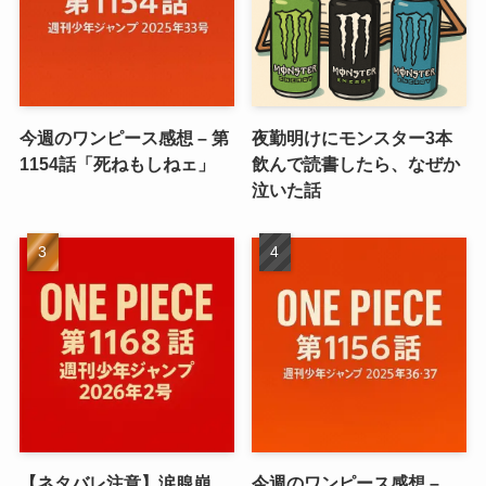
今週のワンピース感想 – 第
夜勤明けにモンスター3本
1154話「死ねもしねェ」
飲んで読書したら、なぜか
泣いた話
【ネタバレ注意】涙腺崩
今週のワンピース感想 –