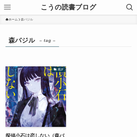
こうの読書ブログ
ホーム
森バジル
森バジル
– tag –
書評
探偵小石は恋しない（森バ