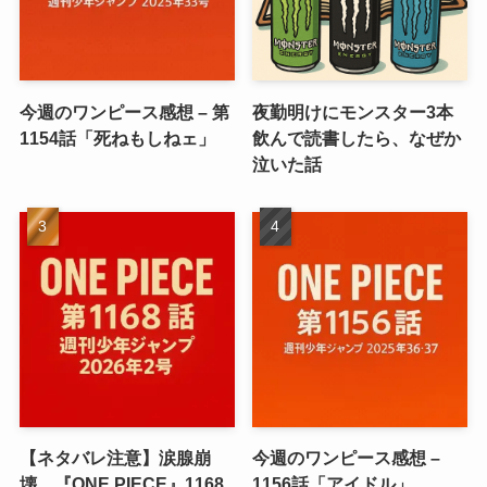
今週のワンピース感想 – 第
夜勤明けにモンスター3本
1154話「死ねもしねェ」
飲んで読書したら、なぜか
泣いた話
【ネタバレ注意】涙腺崩
今週のワンピース感想 –
壊…『ONE PIECE』1168
1156話「アイドル」