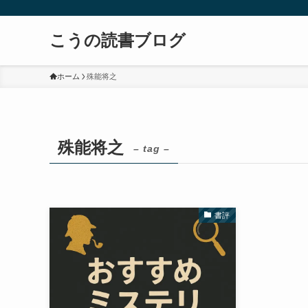
こうの読書ブログ
ホーム
殊能将之
殊能将之
– tag –
書評