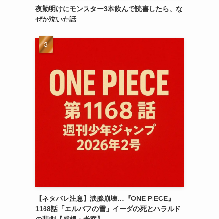
夜勤明けにモンスター3本飲んで読書したら、な
ぜか泣いた話
【ネタバレ注意】涙腺崩壊…『ONE PIECE』
1168話「エルバフの雪」イーダの死とハラルド
の悲劇【感想・考察】