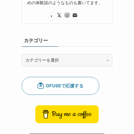
めの体験談のようなものも書いてます。
カテゴリー
カ
テ
ゴ
リ
ー
Buy me a coffee