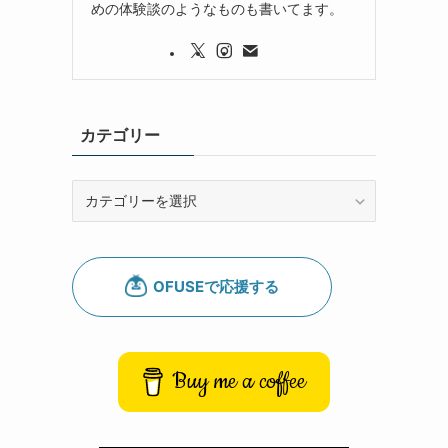
めの体験談のようなものも書いてます。
カテゴリー
カ
テ
ゴ
リ
ー
Buy me a coffee