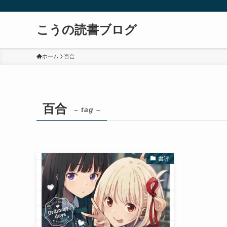
こうの読書ブログ
ホーム
百合
百合
– tag –
書評