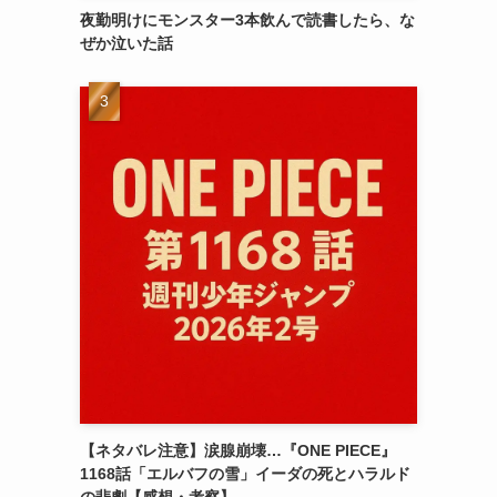
夜勤明けにモンスター3本飲んで読書したら、な
ぜか泣いた話
【ネタバレ注意】涙腺崩壊…『ONE PIECE』
1168話「エルバフの雪」イーダの死とハラルド
の悲劇【感想・考察】