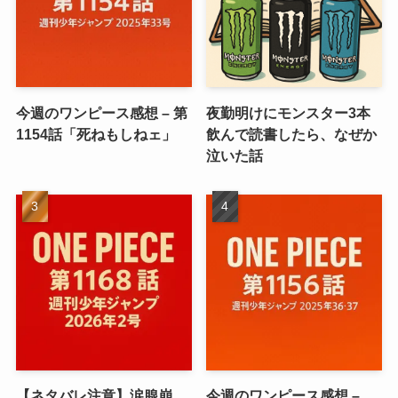
今週のワンピース感想 – 第
夜勤明けにモンスター3本
1154話「死ねもしねェ」
飲んで読書したら、なぜか
泣いた話
【ネタバレ注意】涙腺崩
今週のワンピース感想 –