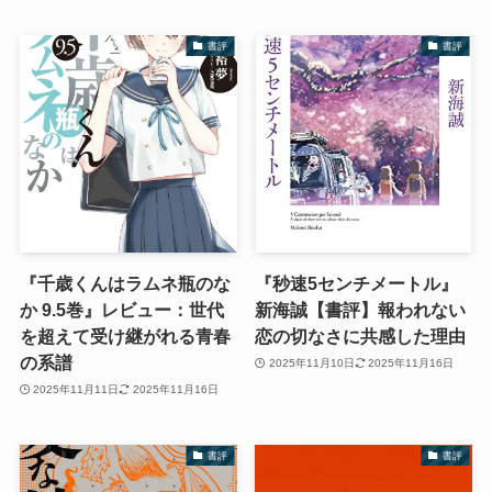
書評
書評
『千歳くんはラムネ瓶のな
『秒速5センチメートル』
か 9.5巻』レビュー：世代
新海誠【書評】報われない
を超えて受け継がれる青春
恋の切なさに共感した理由
の系譜
2025年11月10日
2025年11月16日
2025年11月11日
2025年11月16日
書評
書評