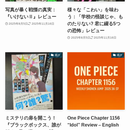
写真が暴く戦慄の真実：
様々な「こわい」を味わ
『いけないⅡ』レビュー
う：「学校の怪談じゃ、も
のたりない? 君に綴る5つ
2025年8月5日
2025年11月16日
の恐怖」レビュー
2025年8月5日
2025年11月16日
書評
書評
ミステリの扉を開こう！
One Piece Chapter 1156
『ブラックボックス、誰が
“Idol” Review – English