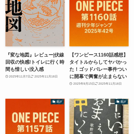
『変な地図』レビュー|伏線
【ワンピース1160話感想】
回収の快感!トイレに行く時
タイトルからしてヤバかっ
間も惜しい没入感
た！ゴッドバレー事件つい
に開幕で興奮が止まらない
2025年11月7日
2025年11月16日
2025年9月15日
2025年11月16日
書評
書評