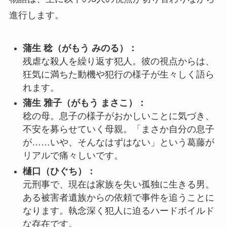
進行します。
蒲生 稔（がもう みのる）：
残虐な殺人を繰り返す犯人。彼の視点からは、
狂気に満ちた動機や犯行の様子が生々しく語ら
れます。
蒲生 雅子（がもう まさこ）：
稔の母。息子の様子がおかしいことに気づき、
不安を募らせていく母親。「まさか自分の息子
が……いや、そんなはずはない」という葛藤が
リアルで痛々しいです。
樋口（ひぐち）：
元刑事で、現在は家族を失い孤独に生きる男。
ある被害者遺族からの依頼で事件を追うことに
なります。執念深く犯人に迫るハードボイルド
な存在です。