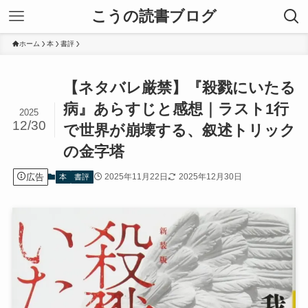
こうの読書ブログ
ホーム
本
書評
【ネタバレ厳禁】『殺戮にいたる
病』あらすじと感想｜ラスト1行
2025
12/30
で世界が崩壊する、叙述トリック
の金字塔
広告
2025年11月22日
2025年12月30日
本
書評