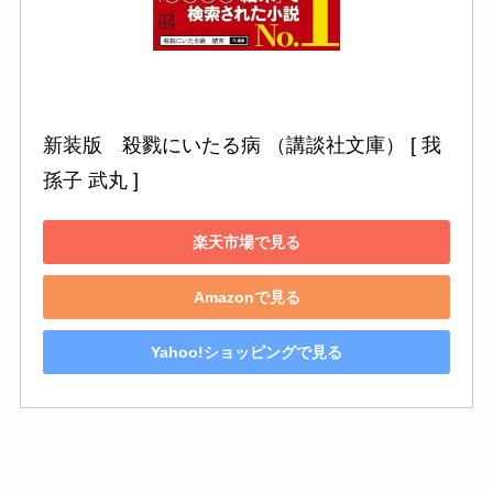
新装版　殺戮にいたる病 （講談社文庫） [ 我
孫子 武丸 ]
楽天市場で見る
Amazonで見る
Yahoo!ショッピングで見る