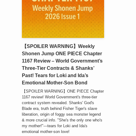
【SPOILER WARNING】Weekly
Shonen Jump ONE PIECE Chapter
1167 Review – World Government’s
Three-Tier Contracts & Shanks’
Past! Tears for Loki and Ida’s
Emotional Mother-Son Bond
【SPOILER WARNING】ONE PIECE Chapter
1167 review! World Government's three-tier
contract system revealed. Shanks' God's
Blade era, truth behind Fisher Tiger's slave
liberation, origin of foggy sea monster legend
& more crucial info. "She's the only one who's
my mother!"—tears for Loki and Ida's
emotional mother-son love!