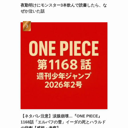
夜勤明けにモンスター3本飲んで読書したら、な
ぜか泣いた話
【ネタバレ注意】涙腺崩壊…『ONE PIECE』
1168話「エルバフの雪」イーダの死とハラルド
の悲劇【感想・考察】