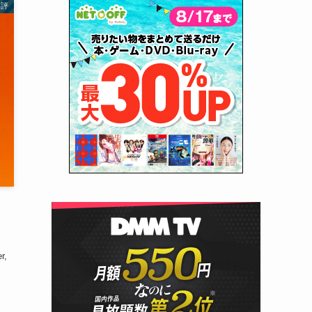
書評
r,