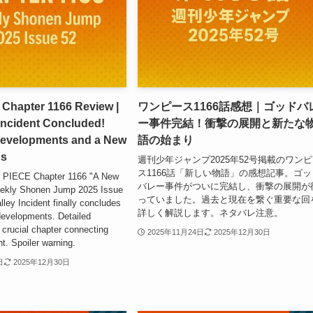
Chapter 1166 Review |
ワンピース1166話感想｜ゴッドバ
Incident Concluded!
ー事件完結！衝撃の展開と新たな
evelopments and a New
語の始まり
ns
週刊少年ジャンプ2025年52号掲載のワン
ス1166話「新しい物語」の感想記事。ゴッ
 PIECE Chapter 1166 "A New
バレー事件がついに完結し、衝撃の展開が
eekly Shonen Jump 2025 Issue
っていました。過去と現在を繋ぐ重要な回
ley Incident finally concludes
詳しく解説します。ネタバレ注意。
developments. Detailed
s crucial chapter connecting
2025年11月24日
2025年12月30日
t. Spoiler warning.
日
2025年12月30日