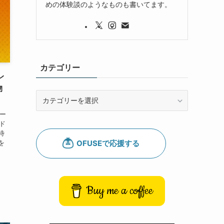
めの体験談のようなものも書いてます。
カテゴリー
レ
物
カ
テ
ピー
ゴ
ド
リ
待
ー
を
Buy me a coffee