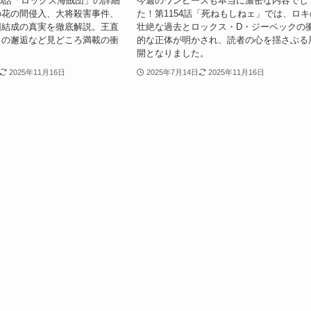
55話「ロックス海賊団」の詳細
今週のワンピースも本当に濃密な内容でし
の花の間侵入、大将殺害事件、
た！第1154話「死ねもしねェ」では、ロキ
団結成の真実を徹底解説。王直
壮絶な過去とロックス・D・ジーベックの
との邂逅など見どころ満載の衝
的な正体が明かされ、読者の心を揺さぶる
開となりました。
2025年11月16日
2025年7月14日
2025年11月16日