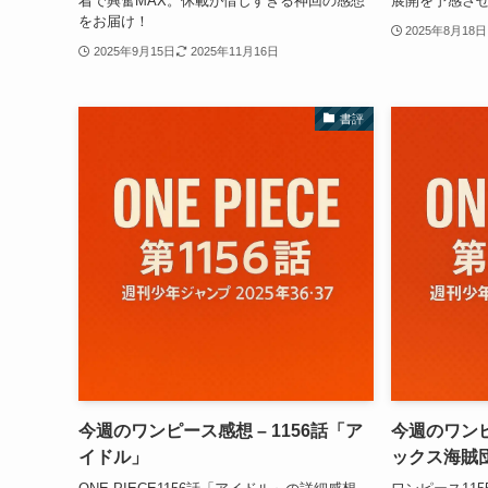
着で興奮MAX。休載が惜しすぎる神回の感想
展開を予感さ
をお届け！
2025年8月18日
2025年9月15日
2025年11月16日
書評
今週のワンピース感想 – 1156話「ア
今週のワンピ
イドル」
ックス海賊