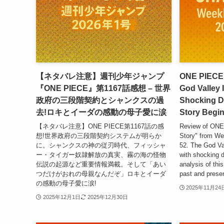
【ネタバレ注意】週刊少年ジャンプ
ONE PIECE 
『ONE PIECE』第1167話感想 – 世界
God Valley 
政府の三段階契約とシャンクスの過
Shocking D
去!ロキとイーダの感動の母子愛に涙
Story Begi
【ネタバレ注意】ONE PIECE第1167話の感
Review of ONE
想!世界政府の三段階契約システムが明らか
Story" from W
に。シャンクスの神の従刃時代、フィッシャ
52. The God Val
ー・タイガー奴隷解放の真実、霧の海の怪物
with shocking 
伝説の起源など重要情報満載。そして「あい
analysis of thi
つだけがおれの母親なんだぞ」ロキとイーダ
past and presen
の感動の母子愛に涙!
2025年11月24
2025年12月1日
2025年12月30日