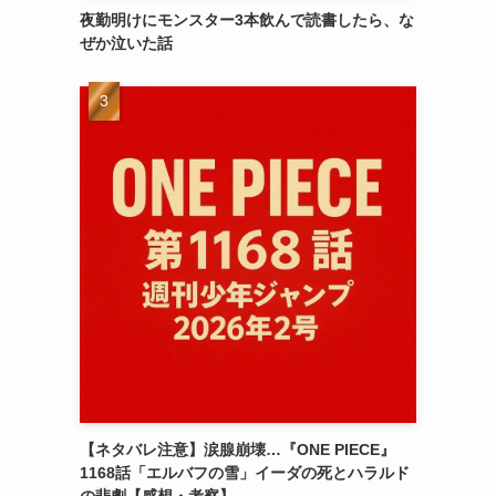
夜勤明けにモンスター3本飲んで読書したら、な
ぜか泣いた話
【ネタバレ注意】涙腺崩壊…『ONE PIECE』
1168話「エルバフの雪」イーダの死とハラルド
の悲劇【感想・考察】