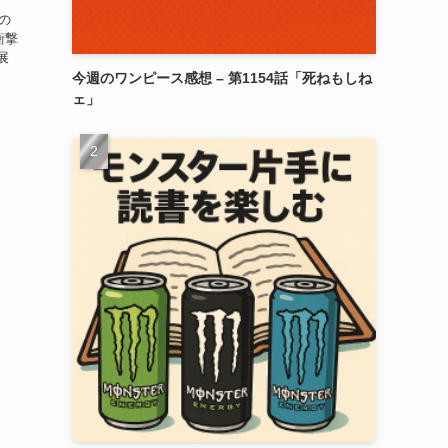
の
衝撃
展
今週のワンピース感想 – 第1154話「死ねもしね
ェ」