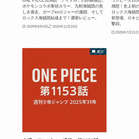
ONE PIECE1156話「アイドル」の詳細感想。
ワンピース11
ポケモンコラボ巻頭カラー、九蛇海賊団の美
感想！史上初
しき過去、ガープvsロジャーの激闘、そして
ロックス海賊
ロックス海賊団結成まで！濃密レビュー。
初登場、ロキ
撃回。
2025年8月4日
2025年11月16日
2025年7月21日
書評