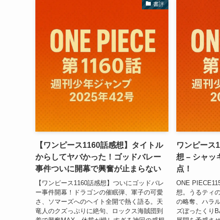
書評
【ワンピース1160話感想】タイトル
ワンピース1
からしてヤバかった！ゴッドバレー
想 – シャ
事件ついに開幕で興奮が止まらない
点！
【ワンピース1160話感想】ついにゴッドバレ
ONE PIECE
ー事件開幕！ドラゴンの催眠弾、軍子の可愛
想。うるティ
さ、ソマーズへのヘイト全開で熱く語る。天
の略奪、ハラ
竜人のクズっぷりに絶句、ロックス海賊団到
ズぼったくりB