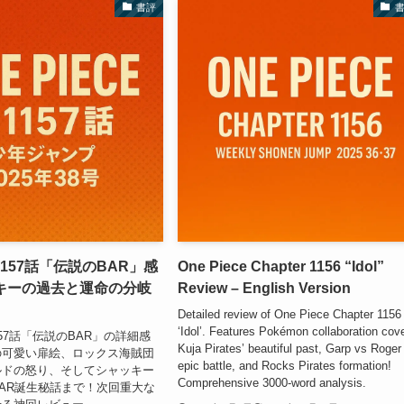
書評
157話「伝説のBAR」感
One Piece Chapter 1156 “Idol”
ッキーの過去と運命の分岐
Review – English Version
Detailed review of One Piece Chapter 1156
‘Idol’. Features Pokémon collaboration cove
1157話「伝説のBAR」の詳細感
Kuja Pirates’ beautiful past, Garp vs Roger
の可愛い扉絵、ロックス海賊団
epic battle, and Rocks Pirates formation!
ルドの怒り、そしてシャッキー
Comprehensive 3000-word analysis.
AR誕生秘話まで！次回重大な