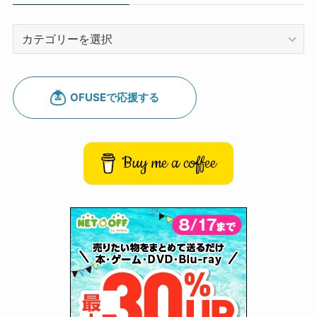
カ
テ
ゴ
リ
ー
Buy me a coffee