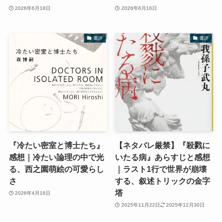
2026年6月18日
2026年6月16日
書評
書評
『冷たい密室と博士たち』
【ネタバレ厳禁】『殺戮に
感想｜冷たい論理の中で光
いたる病』あらすじと感想
る、西之園萌絵の可愛らし
｜ラスト1行で世界が崩壊
さ
する、叙述トリックの金字
塔
2026年4月16日
2025年11月22日
2025年12月30日