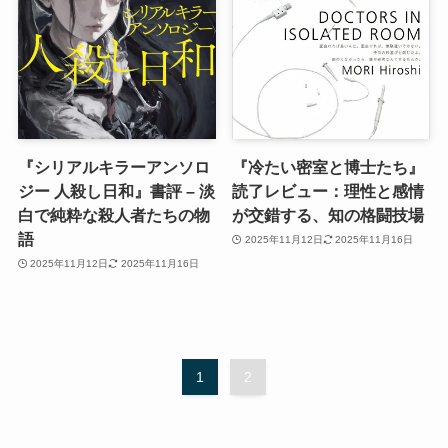
『シリアルキラーアンソロ
『冷たい密室と博士たち』
ジー 人殺し日和』書評 – 淡
読了レビュー：理性と感情
白で純粋な殺人者たちの物
が交錯する、知の格闘技場
語
2025年11月12日
2025年11月16日
2025年11月12日
2025年11月16日
1
2