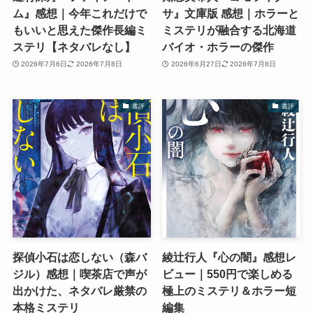
ム』感想｜今年これだけで
サ』文庫版 感想｜ホラーと
もいいと思えた傑作長編ミ
ミステリが融合する北海道
ステリ【ネタバレなし】
バイオ・ホラーの傑作
2026年7月6日
2026年7月8日
2026年6月27日
2026年7月8日
書評
書評
探偵小石は恋しない（森バ
綾辻行人『心の闇』感想レ
ジル）感想｜喫茶店で声が
ビュー｜550円で楽しめる
出かけた、ネタバレ厳禁の
極上のミステリ＆ホラー短
本格ミステリ
編集