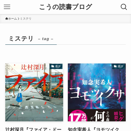
こうの読書ブログ
ホーム
ミステリ
ミステリ
– tag –
書評
書評
辻村深月『ファイア・ドー
知念実希人『ヨモツイク