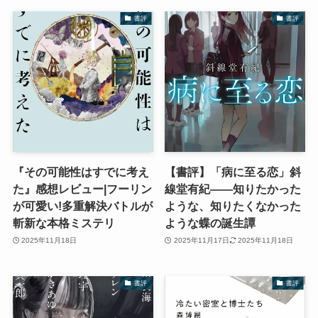
書評
書評
『その可能性はすでに考え
【書評】「病に至る恋」斜
た』感想レビュー|フーリン
線堂有紀――知りたかった
が可愛い!多重解決バトルが
ような、知りたくなかった
斬新な本格ミステリ
ような蝶の誕生譚
2025年11月18日
2025年11月17日
2025年11月18日
書評
書評