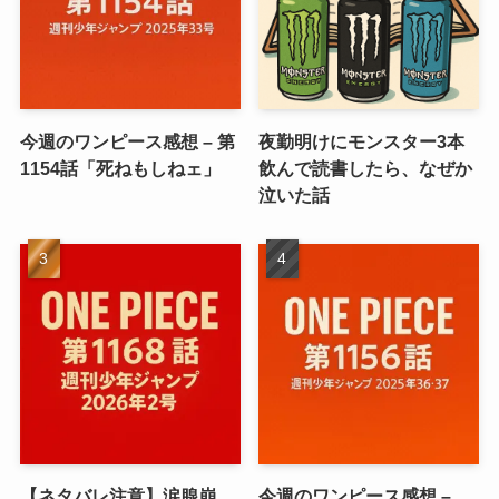
今週のワンピース感想 – 第
夜勤明けにモンスター3本
1154話「死ねもしねェ」
飲んで読書したら、なぜか
泣いた話
【ネタバレ注意】涙腺崩
今週のワンピース感想 –