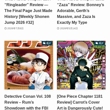
“Ringleader” Review —
“Zaza” Review: Bonney’s
The Final Page Just Made
Adorable, Gerth’s
History [Weekly Shonen
Massive, and Zaza Is
Jump 2026 #32]
Exactly My Type
2026年7月6日
2026年5月14日
書評
書評
Detective Conan Vol. 108
[One Piece Chapter 1181
Review – Rum’s
Review] Carrot’s Cover
Showdown with the FBI
Art is Dangerously Cute!