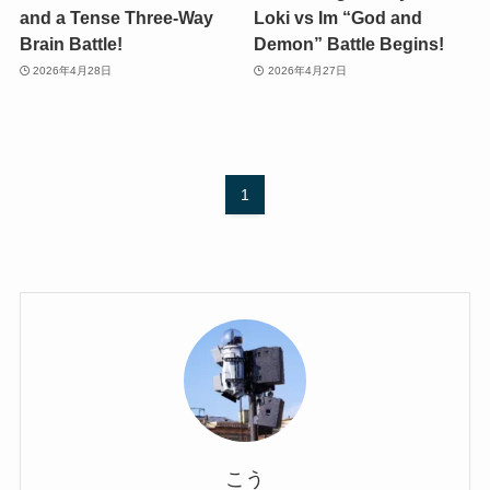
and a Tense Three-Way
Loki vs Im “God and
Brain Battle!
Demon” Battle Begins!
2026年4月28日
2026年4月27日
1
こう