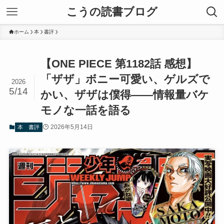
こうの読書ブログ
ホーム
本
書評
【ONE PIECE 第1182話 感想】
「ザザ」ボニー可愛い、ゲルズで
2026
5/14
かい、ザザは僕得——情報量バケ
モノな一話を語る
2026年5月14日
本
書評