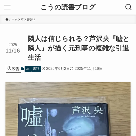
こうの読書ブログ
ホーム
本
書評
隣人は信じられる？芦沢央『嘘と
2025
隣人』が描く元刑事の複雑な引退
11/16
生活
広告
2025年6月2日
2025年11月16日
本
書評