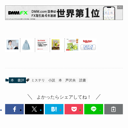
本
書評
ミステリ
小説
本
芦沢央
読書
よかったらシェアしてね！