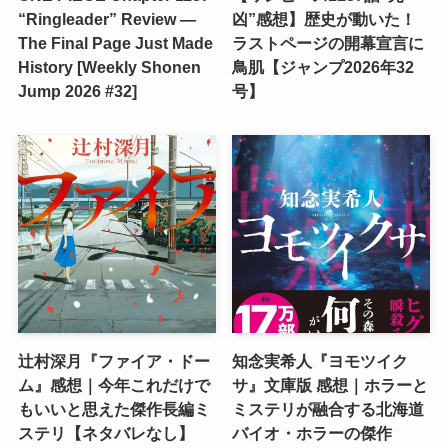
“Ringleader” Review —
凶”感想】歴史が動いた！
The Final Page Just Made
ラストページの開幕宣言に
History [Weekly Shonen
鳥肌【ジャンプ2026年32
Jump 2026 #32]
号】
辻村深月『ファイア・ドー
知念実希人『ヨモツイク
ム』感想｜今年これだけで
サ』文庫版 感想｜ホラーと
もいいと思えた傑作長編ミ
ミステリが融合する北海道
ステリ【ネタバレなし】
バイオ・ホラーの傑作